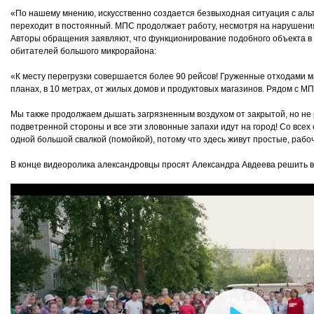
«По нашему мнению, искусственно создается безвыходная ситуация с альте
переходит в постоянный. МПС продолжает работу, несмотря на нарушен
Авторы обращения заявляют, что функционирование подобного объекта в 
обитателей большого микрорайона:
«К месту перегрузки совершается более 90 рейсов! Груженные отходами м
планах, в 10 метрах, от жилых домов и продуктовых магазинов. Рядом с 
Мы также продолжаем дышать загрязненным воздухом от закрытой, но не р
подветренной стороны и все эти зловонные запахи идут на город! Со вс
одной большой свалкой (помойкой), потому что здесь живут простые, рабоч
В конце видеоролика александровцы просят Александра Авдеева решить в