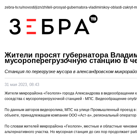
zebra-tv.ru/novosti/jizn/zhiteli-prosyat-gubernatora-vladimirskoy-oblasti-zakry
Жители просят губернатора Влади
мусороперегрузочную станцию в ч
Станция по перегрузке мусора в александровском микрорайо
31 мая 2023, 08:43
Жители микрорайона «Геологи» города Александрова в видеообращении к 
соседства с мусороперегрузочной станцией - МПС. Видеообращение опубл
По данным авторов видеоролика, МПС на улице Промышленный проезд в за
объекте, принадлежащем компании ООО «Аст-а», региональный оператор 
По словам жителей микрорайона «Геологи», местные и областные чиновник
альтернативного участка. Но мусорная станция до сих пор продолжает раб