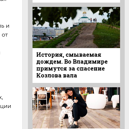
ь и
 от
и
История, смываемая
дождем. Во Владимире
примутся за спасение
Козлова вала
,
ации