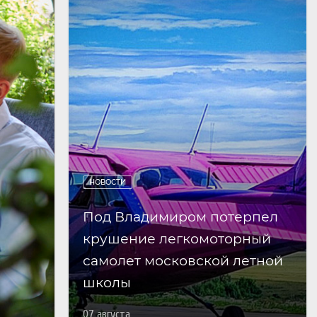
НОВОСТИ
Под Владимиром потерпел
крушение легкомоторный
самолет московской летной
школы
07 августа