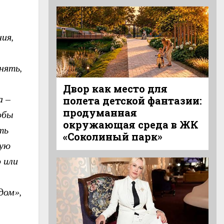
ния,
нять,
Двор как место для
а –
полета детской фантазии:
продуманная
обы
окружающая среда в ЖК
ть
«Соколиный парк»
щую
 или
дом»,