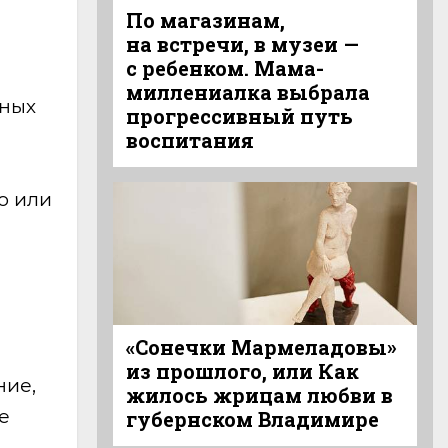
По магазинам,
на встречи, в музеи —
с ребенком. Мама-
миллениалка выбрала
нных
прогрессивный путь
воспитания
о или
«Сонечки Мармеладовы»
из прошлого, или Как
ние,
жилось жрицам любви в
е
губернском Владимире
.