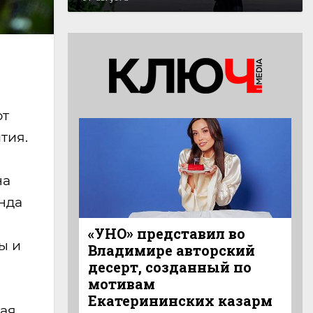
ют
тия.
на
нда
«УНО» представил во
ы и
Владимире авторский
десерт, созданный по
мотивам
Екатерининских казарм
вая