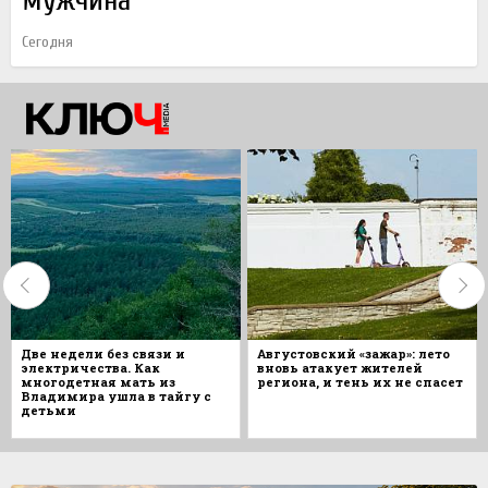
Сегодня
Две недели без связи и
Августовский «зажар»: лето
электричества. Как
вновь атакует жителей
многодетная мать из
региона, и тень их не спасет
Владимира ушла в тайгу с
детьми