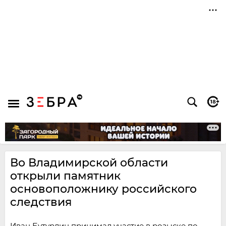
Во Владимирской области
открыли памятник
основоположнику российского
следствия
Иван Бутурлин принимал участие в розыске по