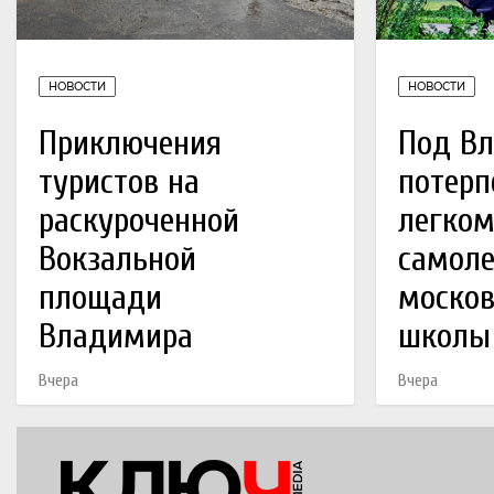
НОВОСТИ
НОВОСТИ
Приключения
Под В
туристов на
потерп
раскуроченной
легко
Вокзальной
самоле
площади
москов
Владимира
школы
Вчера
Вчера