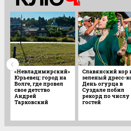
«Невладимирский»
Славянский кор 
Юрьевец: город на
зеленый дресс-к
Волге, где провел
День огурца в
свое детство
Суздале побил
Андрей
рекорд по числу
»
Тарковский
гостей