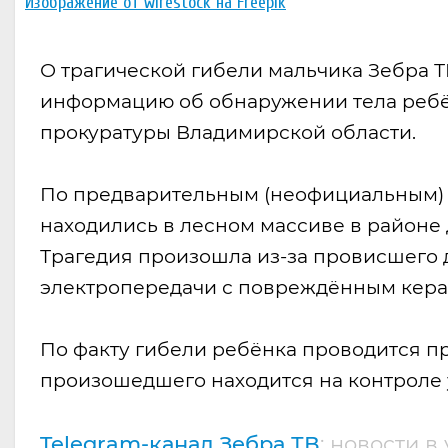
Изображение от wirestock на Freepik
О трагической гибели мальчика Зебра Т
информацию об обнаружении тела ребё
прокуратуры Владимирской области.
По предварительным (неофициальным) д
находились в лесном массиве в районе
Трагедия произошла из-за провисшего 
электропередачи с повреждённым кера
По факту гибели ребёнка проводится п
произошедшего находится на контроле 
Telegram-канал Зебра ТВ
: новости в