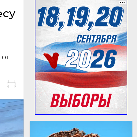
есу
 от