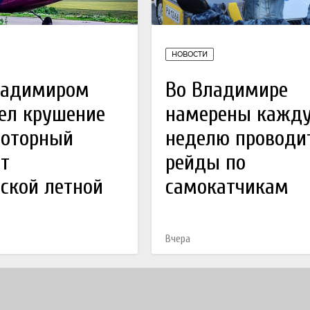
НОВОСТИ
ладимиром
Во Владимире
ел крушение
намерены кажд
моторный
неделю проводи
т
рейды по
ской летной
самокатчикам
Вчера