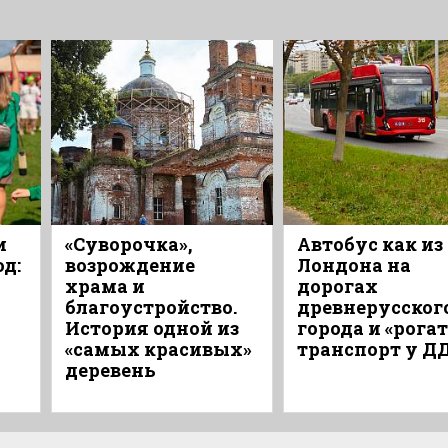
и
«Суворочка»,
Автобус как из
од:
возрождение
Лондона на
храма и
дорогах
благоустройство.
древнерусског
История одной из
города и «рога
«самых красивых»
транспорт у Д
деревень