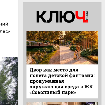
тний
лес»
Двор как место для
полета детской фантазии:
продуманная
окружающая среда в ЖК
«Соколиный парк»