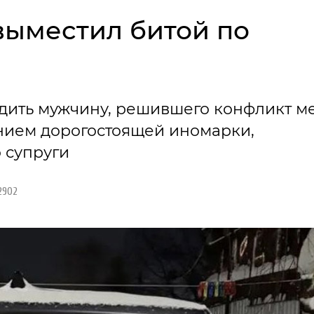
 выместил битой по
удить мужчину, решившего конфликт м
ием дорогостоящей иномарки,
 супруги
2902