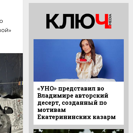
о
вой»
«УНО» представил во
Владимире авторский
десерт, созданный по
мотивам
Екатерининских казарм