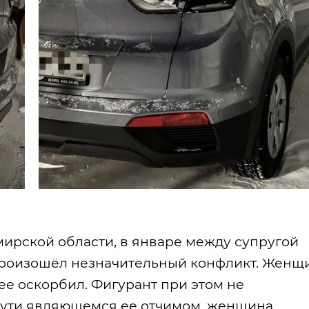
ирской области, в январе между супругой
произошёл незначительный конфликт. Женщ
ее оскорбил. Фигурант при этом не
 сути являющемся ее отчимом, женщина