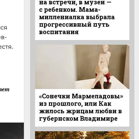
на встречи, в музеи —
с ребенком. Мама-
миллениалка выбрала
прогрессивный путь
лся
воспитания
ев-
стя.
яет
«Сонечки Мармеладовы»
из прошлого, или Как
жилось жрицам любви в
губернском Владимире