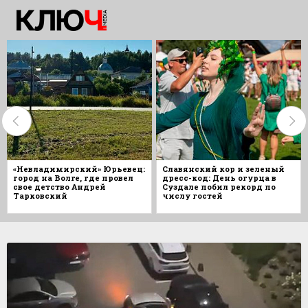
«Невладимирский» Юрьевец:
Славянский кор и зеленый
город на Волге, где провел
дресс-код: День огурца в
свое детство Андрей
Суздале побил рекорд по
Тарковский
числу гостей