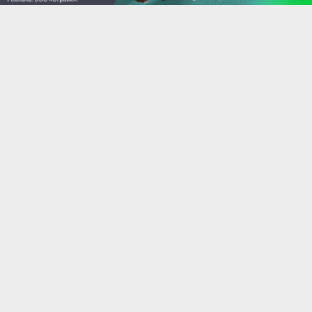
Двор, где фантазия становится
реальностью: «Соколиный Парк»
во Владимире создает среду для
безопасного детства
Вчера