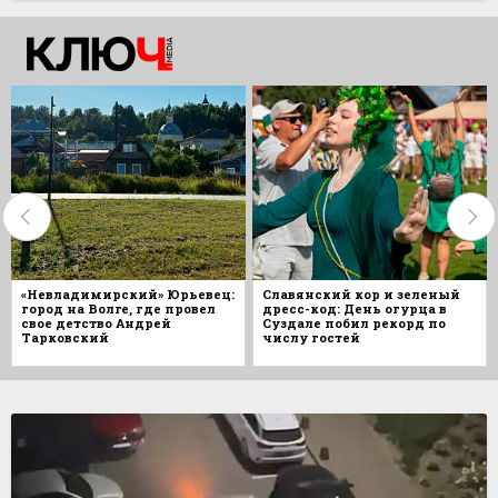
«Невладимирский» Юрьевец:
Славянский кор и зеленый
город на Волге, где провел
дресс-код: День огурца в
свое детство Андрей
Суздале побил рекорд по
Тарковский
числу гостей