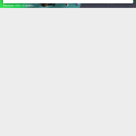
Двор, где фантазия становится
реальностью: «Соколиный Парк»
во Владимире создает среду для
безопасного детства
07 августа