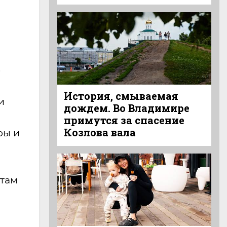
о
История, смываемая
и
дождем. Во Владимире
примутся за спасение
Козлова вала
ры и
стам