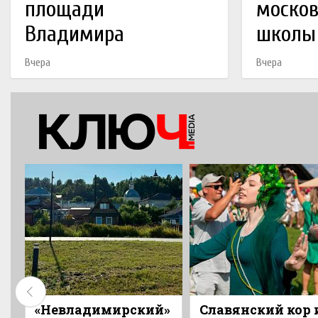
площади
москов
Владимира
школы
Вчера
Вчера
«Невладимирский»
Славянский кор 