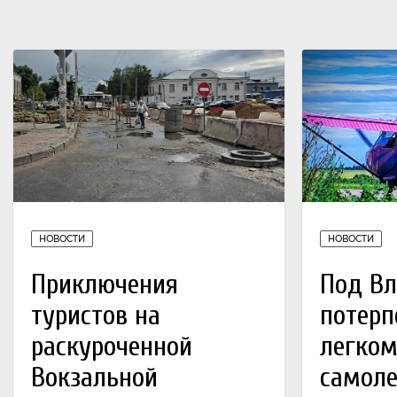
НОВОСТИ
НОВОСТИ
Приключения
Под В
туристов на
потерп
раскуроченной
легко
Вокзальной
самоле