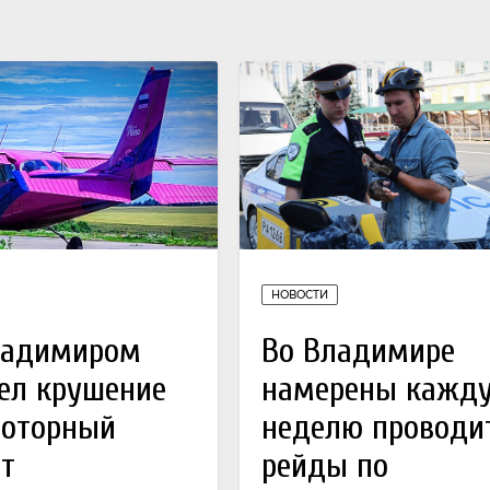
НОВОСТИ
ладимиром
Во Владимире
ел крушение
намерены кажд
моторный
неделю проводи
т
рейды по