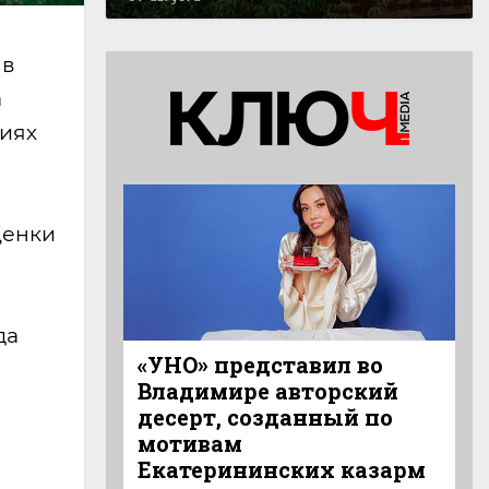
 в
а
ниях
ценки
да
«УНО» представил во
Владимире авторский
десерт, созданный по
мотивам
Екатерининских казарм