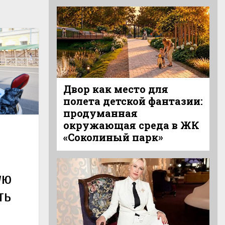
Двор как место для
полета детской фантазии:
продуманная
окружающая среда в ЖК
«Соколиный парк»
ую
ть