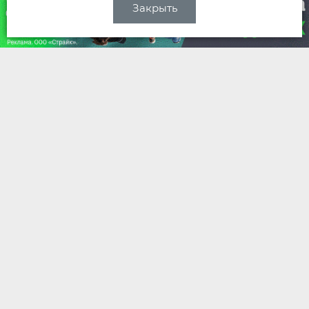
Закрыть
Двор, где фантазия становится
реальностью: «Соколиный Парк»
во Владимире создает среду для
безопасного детства
07 августа