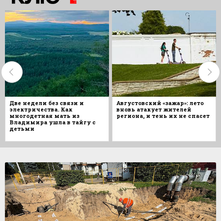
Две недели без связи и
Августовский «зажар»: лето
электричества. Как
вновь атакует жителей
многодетная мать из
региона, и тень их не спасет
Владимира ушла в тайгу с
детьми