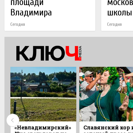
площади
москов
Владимира
школы
Сегодня
Сегодня
«Невладимирский»
Славянский кор 