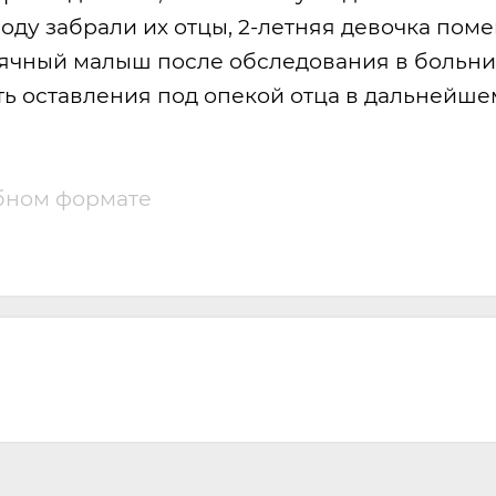
т роду забрали их отцы, 2-летняя девочка по
сячный малыш после обследования в больн
ть оставления под опекой отца в дальнейше
обном формате