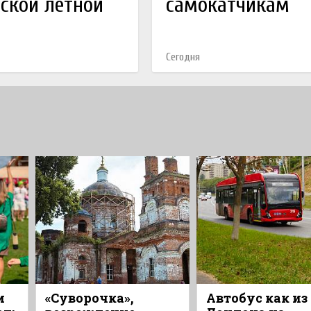
ской летной
самокатчикам
Сегодня
и
«Суворочка»,
Автобус как из