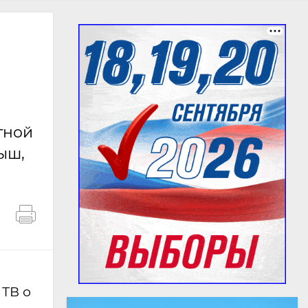
тной
ыш,
 ТВ о