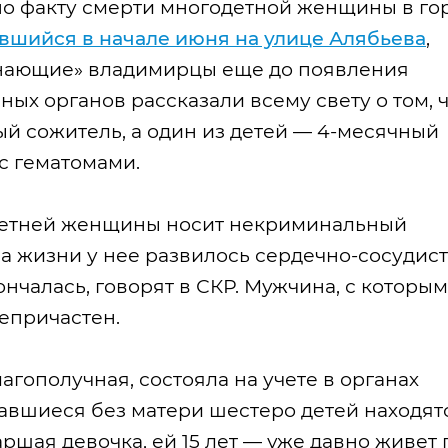
по факту смерти многодетной женщины в го
вшийся в начале июня на улице Алябьева
,
«Знающие» владимирцы еще до появления
х органов рассказали всему свету о том, 
й сожитель, а один из детей — 4-месячный
с гематомами.
-летней женщины носит некриминальный
а жизни у нее развилось сердечно-сосудис
нчалась, говорят в СКР. Мужчина, с которым
епричастен.
лагополучная, состояла на учете в органах
ставшиеся без матери шестеро детей находят
ршая девочка, ей 15 лет — уже давно живет 