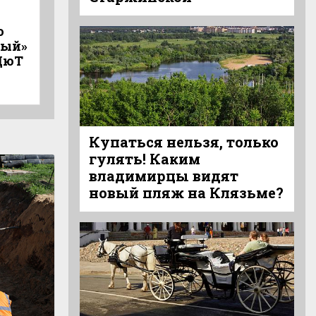
начинается
лета в Суздал
раньше, чем
ярмарка, рем
о
справляется
живая истори
тый»
новоселье, — с
«Щурово гор
ДюТ
безопасной сделки
Купаться нельзя, только
гулять! Каким
владимирцы видят
новый пляж на Клязьме?