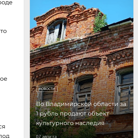
роде
что
тое
НОВОСТИ
Во Владимирской области за
1 рубль продают объект
культурного наследия
ся
под
07 августа