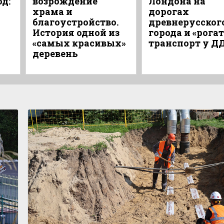
од:
возрождение
Лондона на
храма и
дорогах
благоустройство.
древнерусског
История одной из
города и «рога
«самых красивых»
транспорт у Д
деревень