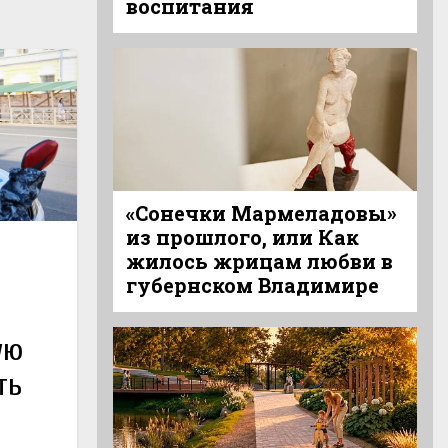
воспитания
«Сонечки Мармеладовы»
из прошлого, или Как
жилось жрицам любви в
губернском Владимире
ую
ть