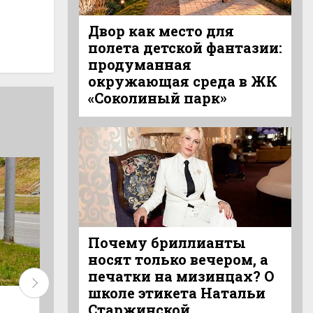
Двор как место для
полета детской фантазии:
продуманная
окружающая среда в ЖК
«Соколиный парк»
Почему бриллианты
носят только вечером, а
печатки на мизинцах? О
школе этикета Натальи
Дом мечты
Горячее собы
Старжинской