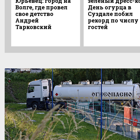
Юрьевец: город на
зеленый дресс-к
Волге, где провел
День огурца в
свое детство
Суздале побил
Андрей
рекорд по числу
Тарковский
гостей