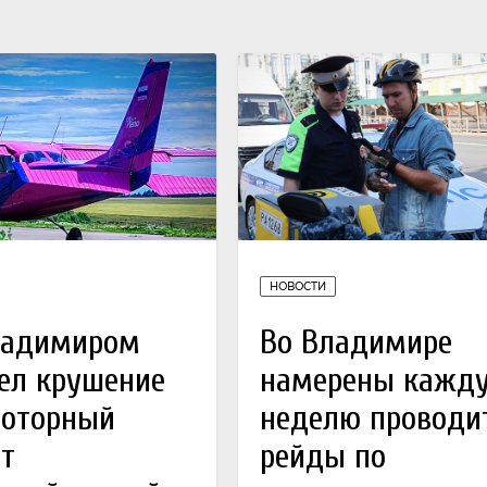
НОВОСТИ
ладимиром
Во Владимире
ел крушение
намерены кажд
моторный
неделю проводи
т
рейды по