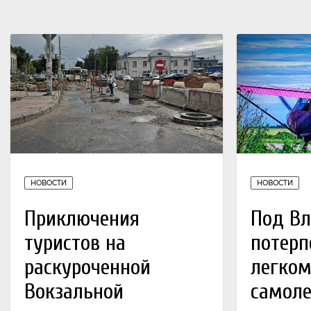
НОВОСТИ
НОВОСТИ
Приключения
Под В
туристов на
потерп
раскуроченной
легко
Вокзальной
самоле