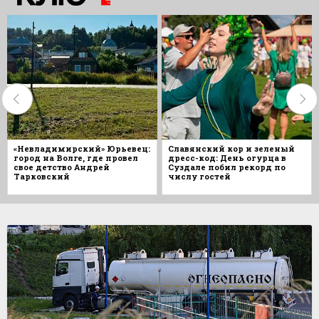
«Невладимирский» Юрьевец:
Славянский кор и зеленый
город на Волге, где провел
дресс-код: День огурца в
свое детство Андрей
Суздале побил рекорд по
Тарковский
числу гостей