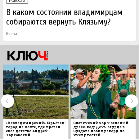
НОВОСТИ
В каком состоянии владимирцам
собираются вернуть Клязьму?
Вчера
«Невладимирский» Юрьевец:
Славянский кор и зеленый
город на Волге, где провел
дресс-код: День огурца в
свое детство Андрей
Суздале побил рекорд по
Тарковский
числу гостей