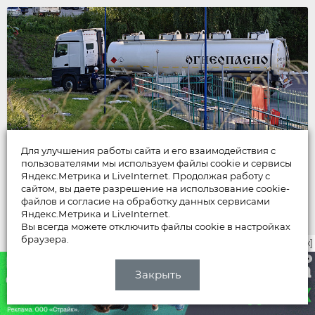
Для улучшения работы сайта и его взаимодействия с
пользователями мы используем файлы cookie и сервисы
Яндекс.Метрика и LiveInternet. Продолжая работу с
сайтом, вы даете разрешение на использование cookie-
НОВОСТИ
файлов и согласие на обработку данных сервисами
Яндекс.Метрика и LiveInternet.
Владимирские учреждения и
Вы всегда можете отключить файлы cookie в настройках
браузера.
организации с трудом закупают
закрыть [x]
горючее через торги
Закрыть
07 августа