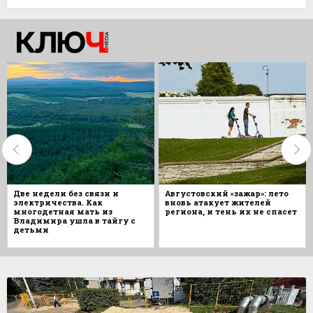
Две недели без связи и
Августовский «зажар»: лето
электричества. Как
вновь атакует жителей
многодетная мать из
региона, и тень их не спасет
Владимира ушла в тайгу с
детьми