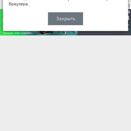
браузера.
закрыть [x]
Закрыть
НОВОСТИ
Качество владимирских дорог не
дотягивает до общероссийских
показателей
Вчера