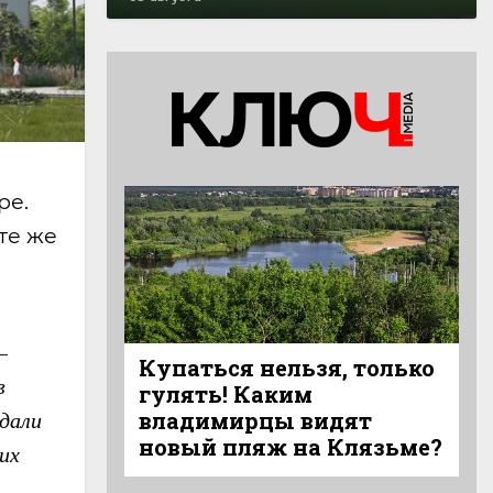
ре.
те же
–
Купаться нельзя, только
в
гулять! Каким
идали
владимирцы видят
новый пляж на Клязьме?
их