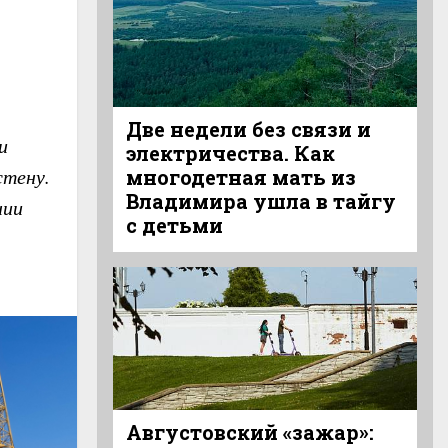
Две недели без связи и
и
электричества. Как
стену.
многодетная мать из
Владимира ушла в тайгу
нии
с детьми
Августовский «зажар»: