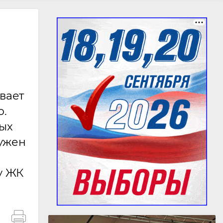
вает
о.
ных
нужен
у ЖК