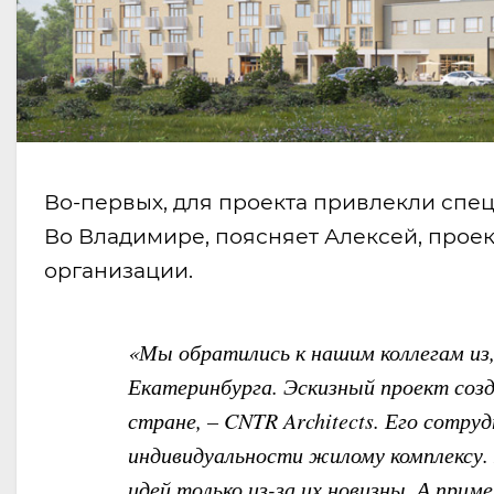
Во-первых, для проекта привлекли спец
Во Владимире, поясняет Алексей, прое
организации.
«Мы обратились к нашим коллегам из,
Екатеринбурга. Эскизный проект созд
стране, – CNTR Architects. Его сотр
индивидуальности жилому комплексу.
идей только из-за их новизны. А при