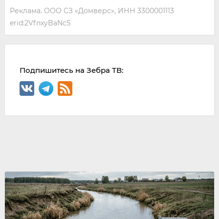
Реклама. ООО СЗ «Домверс», ИНН 3300001113
erid:2VfnxyBaNcS
Подпишитесь на Зебра ТВ: