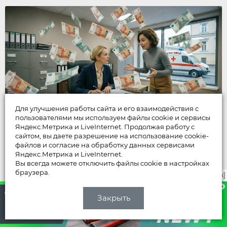
Вчера
Для улучшения работы сайта и его взаимодействия с
пользователями мы используем файлы cookie и сервисы
Яндекс.Метрика и LiveInternet. Продолжая работу с
сайтом, вы даете разрешение на использование cookie-
НОВОСТИ
файлов и согласие на обработку данных сервисами
Яндекс.Метрика и LiveInternet.
Экономист и главбух
Вы всегда можете отключить файлы cookie в настройках
браузера.
Центральной районной больницы
закрыть [x]
выписали себе миллионные
Закрыть
премии