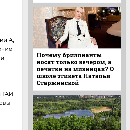
ии А,
ение
Почему бриллианты
ти
носят только вечером, а
печатки на мизинцах? О
школе этикета Натальи
Старжинской
й ГАИ
товы