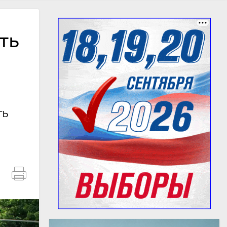
ть
ть