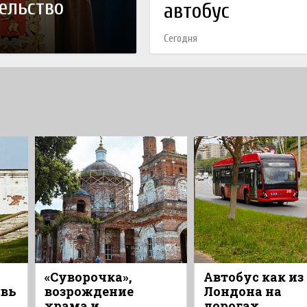
ельство
автобус
Сегодня
«Суворочка»,
Автобус как из
овь
возрождение
Лондона на
й
храма и
дорогах