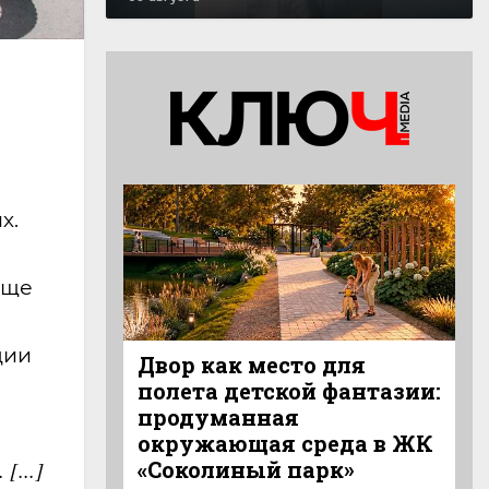
х.
още
ции
Двор как место для
полета детской фантазии:
продуманная
окружающая среда в ЖК
[...]
«Соколиный парк»