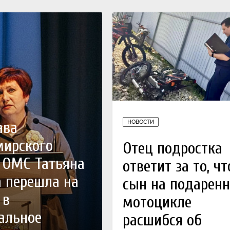
ава
НОВОСТИ
мирского
Отец подростка
 ОМС Татьяна
ответит за то, чт
 перешла на
сын на подарен
 в
мотоцикле
альное
расшибся об