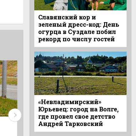
Славянский кор и
зеленый дресс-код: День
огурца в Суздале побил
рекорд по числу гостей
«Невладимирский»
Юрьевец: город на Волге,
где провел свое детство
Дом мечты
Горячее собы
Андрей Тарковский
начинается
лета в Суздал
раньше, чем
ярмарка, рем