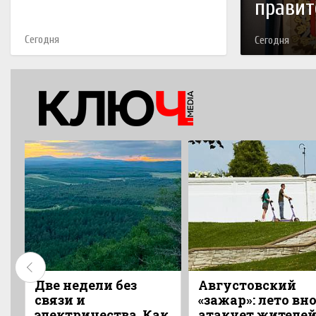
правит
Сегодня
Сегодня
Две недели без
Августовский
связи и
«зажар»: лето вн
электричества. Как
атакует жителе