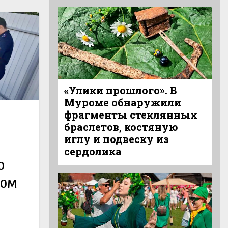
«Улики прошлого». В
Муроме обнаружили
фрагменты стеклянных
браслетов, костяную
иглу и подвеску из
сердолика
о
ном