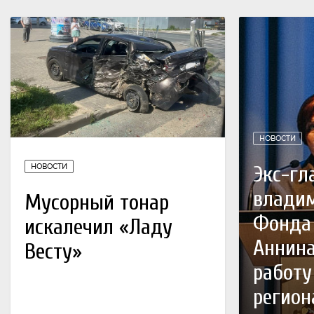
НОВОСТИ
Экс-гл
НОВОСТИ
влади
Мусорный тонар
Фонда
искалечил «Ладу
Аннина
Весту»
работу
регион