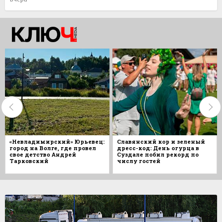
«Невладимирский» Юрьевец:
Славянский кор и зеленый
город на Волге, где провел
дресс-код: День огурца в
свое детство Андрей
Суздале побил рекорд по
Тарковский
числу гостей