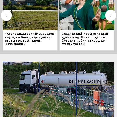
«Невладимирский» Юрьевец:
Славянский кор и зеленый
город на Волге, где провел
дресс-код: День огурца в
свое детство Андрей
Суздале побил рекорд по
Тарковский
числу гостей