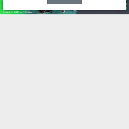
НОВОСТИ
Мусорный тонар искалечил «Ладу
Весту»
Вчера