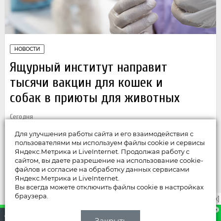
НОВОСТИ
Ящурный институт направит
тысячи вакцин для кошек и
собак в приюты для животных
Сегодня
Для улучшения работы сайта и его взаимодействия с
пользователями мы используем файлы cookie и сервисы
НОВОСТИ
Яндекс.Метрика и LiveInternet. Продолжая работу с
сайтом, вы даете разрешение на использование cookie-
Мусорный тонар искалечил «Ладу
файлов и согласие на обработку данных сервисами
Яндекс.Метрика и LiveInternet.
Весту»
Вы всегда можете отключить файлы cookie в настройках
браузера.
закрыть [x]
Вчера
Закрыть