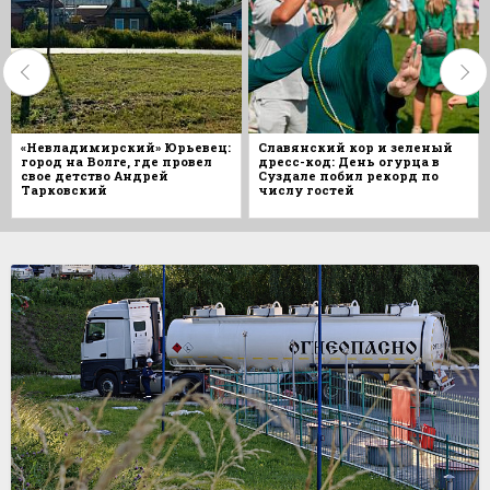
«Невладимирский» Юрьевец:
Славянский кор и зеленый
город на Волге, где провел
дресс-код: День огурца в
свое детство Андрей
Суздале побил рекорд по
Тарковский
числу гостей